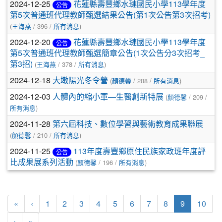
2024-12-25
花蓮縣壽豐鄉水璉國民小學113學年度
公告
第5次普通班代理教師甄選結果公告(第1次公告第3次招考)
(
王海燕
/ 396 /
所有消息
)
2024-12-20
花蓮縣壽豐鄉水璉國民小學113學年度
公告
第5次普通班代理教師甄選簡章公告(1次公告分3次招考_
第3招)
(
王海燕
/ 378 /
所有消息
)
2024-12-18
大墩陽光冬令營
(
顏德馨
/ 208 /
所有消息
)
2024-12-03
人體內的縮小軍—生醫創新特展
(
顏德馨
/ 209 /
所有消息
)
2024-11-28
第六屆科技、數位學習與藝術教育成果聯展
(
顏德馨
/ 210 /
所有消息
)
2024-11-25
113年度壽豐鄉原住民族家政班年度評
公告
比成果展系列活動
(
顏德馨
/ 196 /
所有消息
)
第一頁
上一頁
(目前頁次)
«
‹
1
2
3
4
5
6
7
8
9
10
下一頁
最後頁
›
»