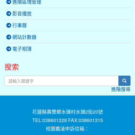
進階區塊管理
影音播放
行事曆
網站計數器
電子相簿
搜索
sear
進階搜尋
花蓮縣壽豐鄉水璉村水璉2街20號
TEL:038601228 FAX:038601315
校園霸凌申訴信箱：