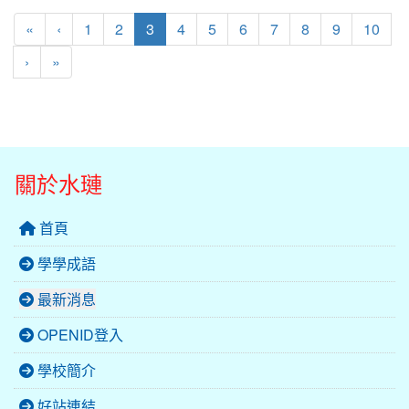
第一頁
上一頁
(目前頁次)
«
‹
1
2
3
4
5
6
7
8
9
10
下一頁
最後頁
›
»
關於水璉
首頁
學學成語
最新消息
OPENID登入
學校簡介
好站連結