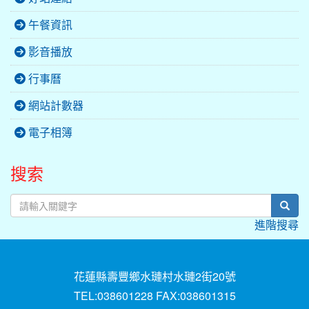
午餐資訊
影音播放
行事曆
網站計數器
電子相簿
搜索
sear
進階搜尋
花蓮縣壽豐鄉水璉村水璉2街20號
TEL:038601228 FAX:038601315