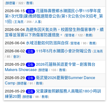
(
顏德馨
/ 322 /
教導
)
2026-06-15
花蓮縣壽豐鄉水璉國民小學115學年度
公告
第1次代理(課)教師甄選簡章公告(第1次公告分6次招考_第
1招)
(
王海燕
/ 356 /
人事
)
2026-06-04
為避免因天氣炎熱，校園發生熱傷害事件，續
宣導並落實以下熱傷害防護措施。
(
管理者
/ 122 /
教務
)
2026-06-04
水域活動如何防溺與自保
(
管理者
/ 93 /
教務
)
2026-06-02
115年5月水璉國小會計財報公告
(
王海燕
公告
/ 85 /
會計
)
2026-05-29
2026花蓮縣英語夏令營－創客舞台
公告
Makers Showcase
(
顏德馨
/ 133 /
教導
)
2026-05-29
衛武營2026夏舞營Summer Dance
公告
Camp
(
顏德馨
/ 91 /
教導
)
2026-05-29
兒童課後照顧服務人員職前180小時訓
公告
練第20期
(
顏德馨
/ 98 /
教導
)