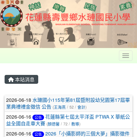
Toggl
本站消息
文章列表
2026-06-18
水璉國小115年第81屆暨附設幼兒園第17屆畢
業典禮禮金徵信 公告
(
王海燕
/ 52 /
會計
)
2026-06-16
花蓮縣第七屆太平洋盃 PTWA X 華紙公
公告
益全國自走車大賽
(
顏德馨
/ 72 /
教導
)
2026-06-16
2026「小攝影師的三個大夢」攝影徵件
公告