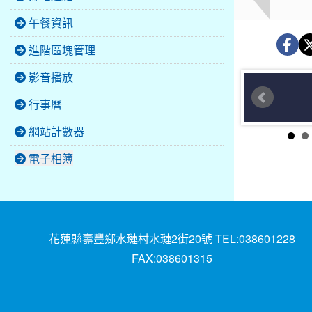
午餐資訊
進階區塊管理
影音播放
行事曆
網站計數器
電子相簿
花蓮縣壽豐鄉水璉村水璉2街20號 TEL:038601228
FAX:038601315