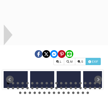
L
M
S
EXIF