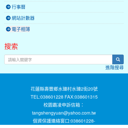
行事曆
網站計數器
電子相簿
搜索
sear
進階搜尋
花蓮縣壽豐鄉水璉村水璉2街20號
TEL:038601228 FAX:038601315
校園霸凌申訴信箱：
tangshengyuan@yahoo.com.tw
個資保護連絡窗口:038601228-