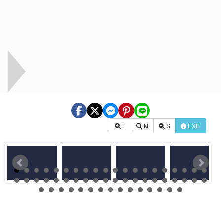
L
M
S
EXIF