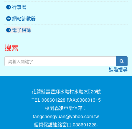
行事曆
網站計數器
電子相簿
搜索
sear
進階搜尋
花蓮縣壽豐鄉水璉村水璉2街20號
TEL:038601228 FAX:038601315
校園霸凌申訴信箱：
tangshengyuan@yahoo.com.tw
個資保護連絡窗口:038601228-