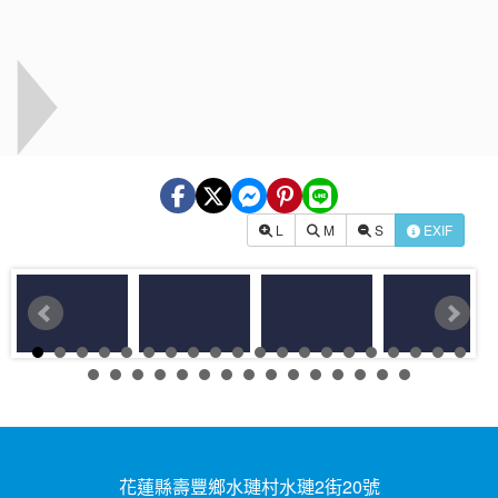
L
M
S
EXIF
花蓮縣壽豐鄉水璉村水璉2街20號