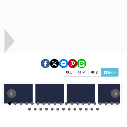
L
M
S
EXIF