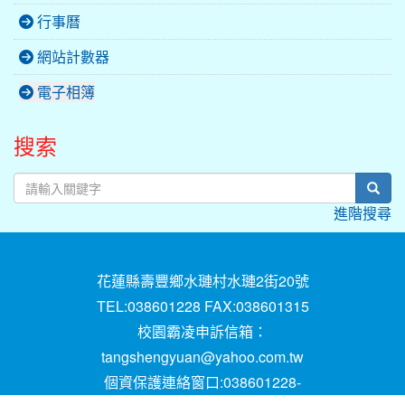
行事曆
網站計數器
電子相簿
搜索
sear
進階搜尋
花蓮縣壽豐鄉水璉村水璉2街20號
TEL:038601228 FAX:038601315
校園霸凌申訴信箱：
tangshengyuan@yahoo.com.tw
個資保護連絡窗口:038601228-