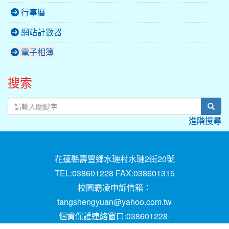
行事曆
網站計數器
電子相簿
搜索
sear
進階搜尋
花蓮縣壽豐鄉水璉村水璉2街20號
TEL:038601228 FAX:038601315
校園霸凌申訴信箱：
tangshengyuan@yahoo.com.tw
個資保護連絡窗口:038601228-