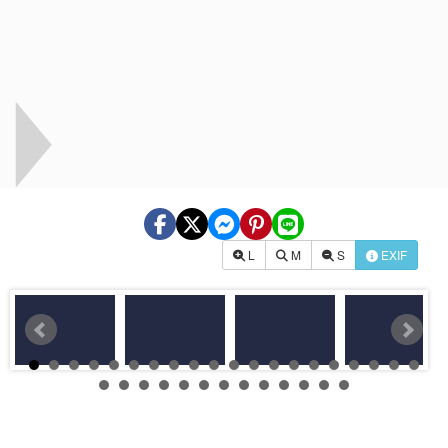
L
M
S
EXIF