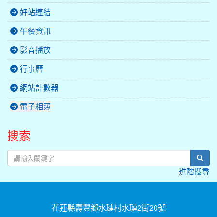
好站連結
午餐資訊
影音播放
行事曆
網站計數器
電子相簿
搜索
sear
進階搜尋
花蓮縣壽豐鄉水璉村水璉2街20號