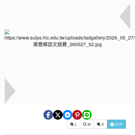
L
M
S
EXIF