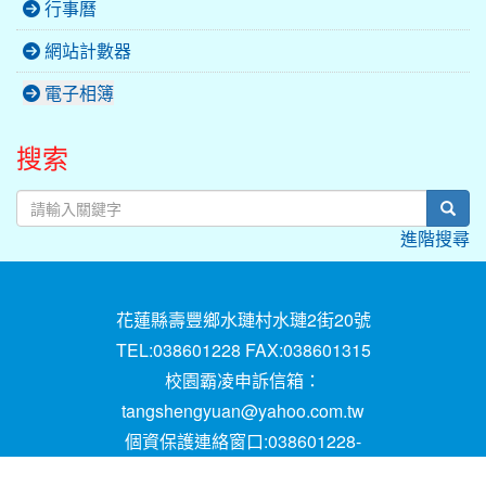
行事曆
網站計數器
電子相簿
搜索
sear
進階搜尋
花蓮縣壽豐鄉水璉村水璉2街20號
TEL:038601228 FAX:038601315
校園霸凌申訴信箱：
tangshengyuan@yahoo.com.tw
個資保護連絡窗口:038601228-
16;mail:papen84101@yahoo.com.tw