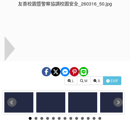
L
M
S
EXIF