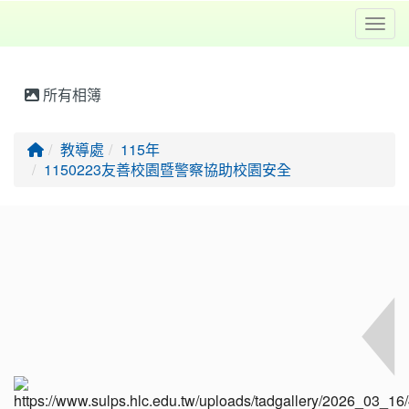
Toggl
所有相簿
回首頁
教導處
115年
1150223友善校園暨警察協助校園安全