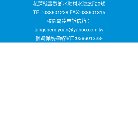
花蓮縣壽豐鄉水璉村水璉2街20號
TEL:038601228 FAX:038601315
校園霸凌申訴信箱：
tangshengyuan@yahoo.com.tw
個資保護連絡窗口:038601228-
16;mail:papen84101@yahoo.com.tw