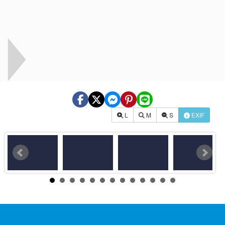
L
M
S
EXIF