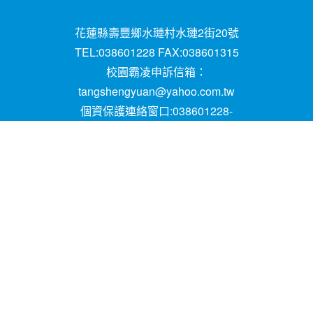
花蓮縣壽豐鄉水璉村水璉2街20號
TEL:038601228 FAX:038601315
校園霸凌申訴信箱：
tangshengyuan@yahoo.com.tw
個資保護連絡窗口:038601228-
16;mail:papen84101@yahoo.com.tw