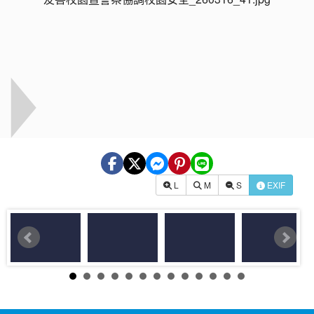
L
M
S
EXIF