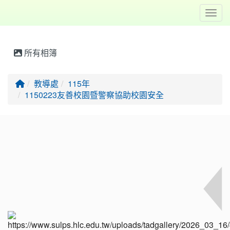
Toggl
所有相簿
回首頁
教導處
115年
1150223友善校園暨警察協助校園安全