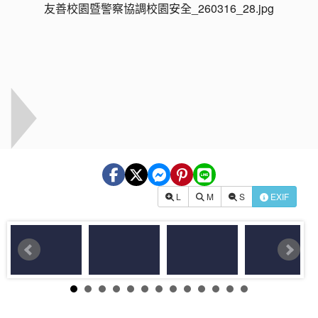
L
M
S
EXIF