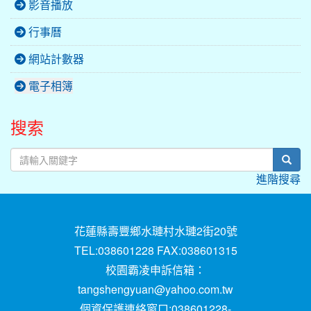
影音播放
行事曆
網站計數器
電子相簿
搜索
sear
進階搜尋
花蓮縣壽豐鄉水璉村水璉2街20號
TEL:038601228 FAX:038601315
校園霸凌申訴信箱：
tangshengyuan@yahoo.com.tw
個資保護連絡窗口:038601228-