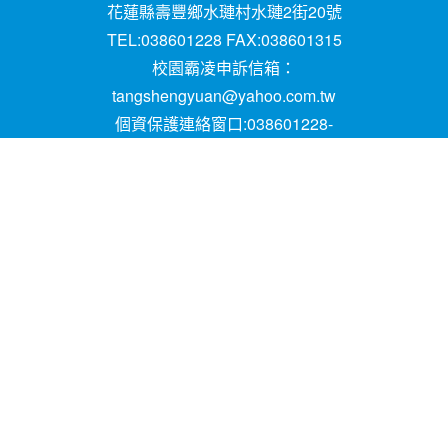
花蓮縣壽豐鄉水璉村水璉2街20號
TEL:038601228 FAX:038601315
校園霸凌申訴信箱：
tangshengyuan@yahoo.com.tw
個資保護連絡窗口:038601228-
16;mail:papen84101@yahoo.com.tw