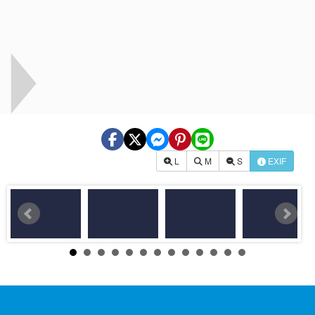
L
M
S
EXIF