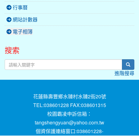
行事曆
網站計數器
電子相簿
搜索
sear
進階搜尋
花蓮縣壽豐鄉水璉村水璉2街20號
TEL:038601228 FAX:038601315
校園霸凌申訴信箱：
tangshengyuan@yahoo.com.tw
個資保護連絡窗口:038601228-