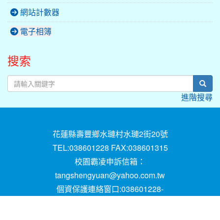
網站計數器
電子相簿
搜索
sear
進階搜尋
花蓮縣壽豐鄉水璉村水璉2街20號
TEL:038601228 FAX:038601315
校園霸凌申訴信箱：
tangshengyuan@yahoo.com.tw
個資保護連絡窗口:038601228-
16;mail:papen84101@yahoo.com.tw