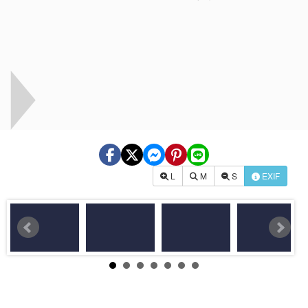
L
M
S
EXIF