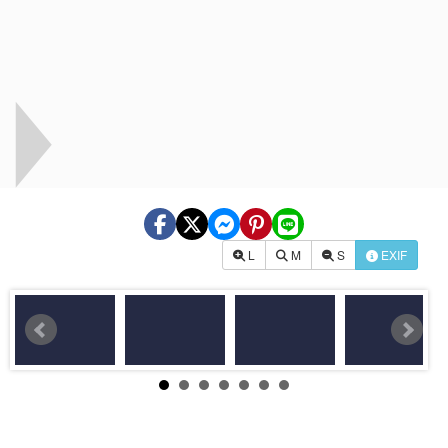
L
M
S
EXIF