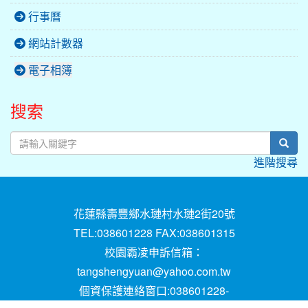
行事曆
網站計數器
電子相簿
搜索
sear
進階搜尋
花蓮縣壽豐鄉水璉村水璉2街20號
TEL:038601228 FAX:038601315
校園霸凌申訴信箱：
tangshengyuan@yahoo.com.tw
個資保護連絡窗口:038601228-