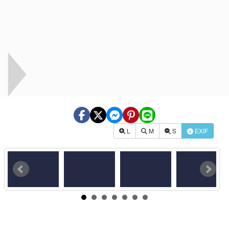
L
M
S
EXIF