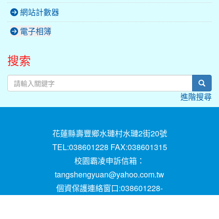
網站計數器
電子相簿
搜索
sear
進階搜尋
花蓮縣壽豐鄉水璉村水璉2街20號
TEL:038601228 FAX:038601315
校園霸凌申訴信箱：
tangshengyuan@yahoo.com.tw
個資保護連絡窗口:038601228-
16;mail:papen84101@yahoo.com.tw