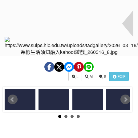
L
M
S
EXIF