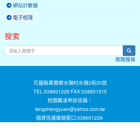
網站計數器
電子相簿
搜索
sear
進階搜尋
花蓮縣壽豐鄉水璉村水璉2街20號
TEL:038601228 FAX:038601315
校園霸凌申訴信箱：
tangshengyuan@yahoo.com.tw
個資保護連絡窗口:038601228-
16;mail:papen84101@yahoo.com.tw