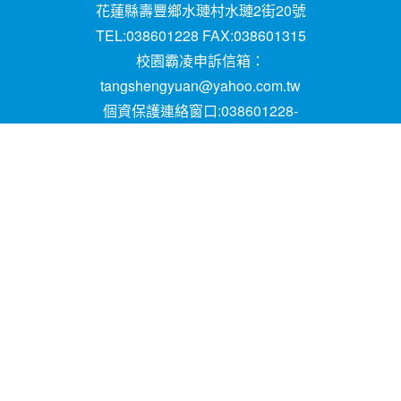
花蓮縣壽豐鄉水璉村水璉2街20號
TEL:038601228 FAX:038601315
校園霸凌申訴信箱：
tangshengyuan@yahoo.com.tw
個資保護連絡窗口:038601228-
16;mail:papen84101@yahoo.com.tw