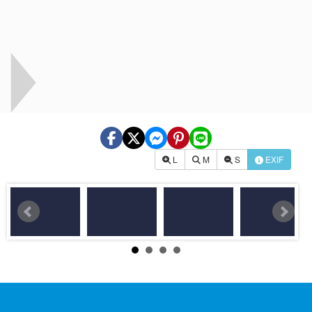
L
M
S
EXIF