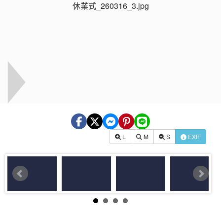
L
M
S
EXIF