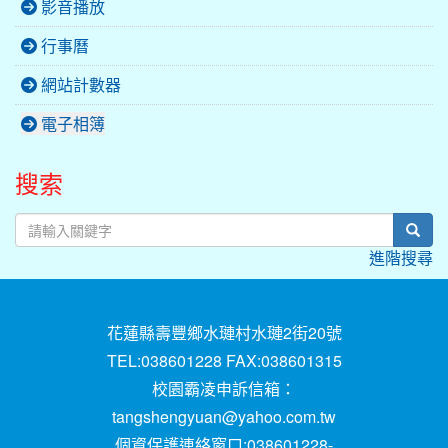
影音播放
行事曆
網站計數器
電子相簿
搜索
sear
進階搜尋
花蓮縣壽豐鄉水璉村水璉2街20號
TEL:038601228 FAX:038601315
校園霸凌申訴信箱：
tangshengyuan@yahoo.com.tw
個資保護連絡窗口:038601228-