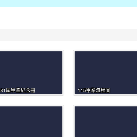
度81屆畢業紀念冊
115畢業流程圖