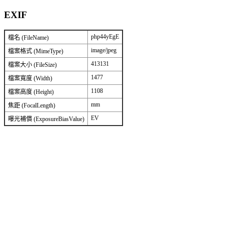
EXIF
php44yEgE
檔名 (FileName)
image/jpeg
檔案格式 (MimeType)
413131
檔案大小 (FileSize)
1477
檔案寬度 (Width)
1108
檔案高度 (Height)
mm
焦距 (FocalLength)
EV
曝光補償 (ExposureBiasValue)