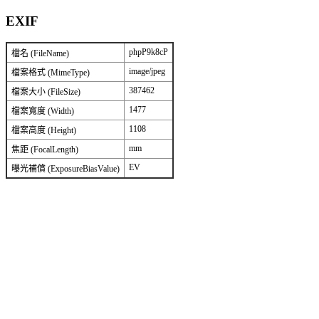
EXIF
phpP9k8cP
檔名 (FileName)
image/jpeg
檔案格式 (MimeType)
387462
檔案大小 (FileSize)
1477
檔案寬度 (Width)
1108
檔案高度 (Height)
mm
焦距 (FocalLength)
EV
曝光補償 (ExposureBiasValue)