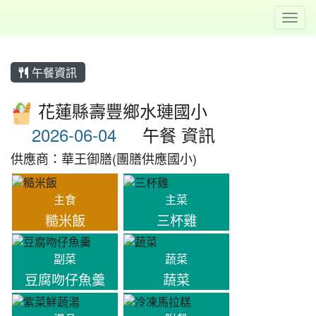
Toggl
午餐資訊
花蓮縣壽豐鄉水璉國小
午餐 資訊
供應商：華王御膳(團膳供應國小)
主食
主菜
糙米飯
三杯雞
副菜
蔬菜
豆腐吻仔魚羹
蔬菜