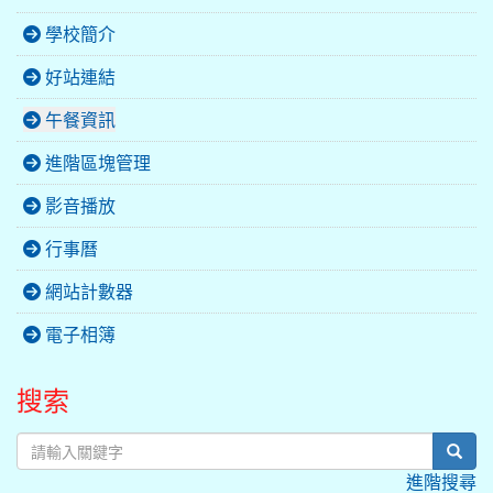
學校簡介
好站連結
午餐資訊
進階區塊管理
影音播放
行事曆
網站計數器
電子相簿
搜索
sear
進階搜尋