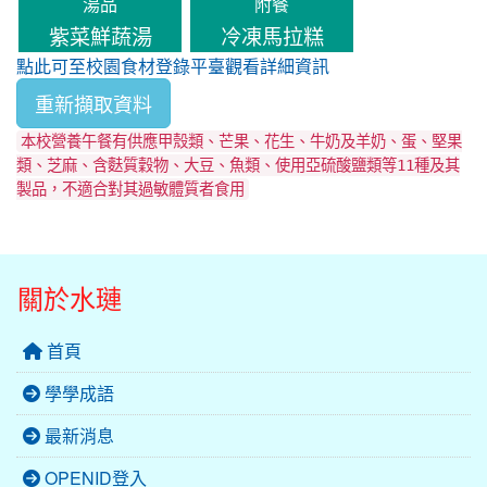
湯品
附餐
紫菜鮮蔬湯
冷凍馬拉糕
點此可至校園食材登錄平臺觀看詳細資訊
重新擷取資料
本校營養午餐有供應甲殼類、芒果、花生、牛奶及羊奶、蛋、堅果
類、芝麻、含麩質穀物、大豆、魚類、使用亞硫酸鹽類等11種及其
製品，不適合對其過敏體質者食用
關於水璉
首頁
學學成語
最新消息
OPENID登入