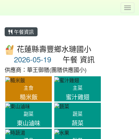
Toggl
午餐資訊
花蓮縣壽豐鄉水璉國小
午餐 資訊
供應商：華王御膳(團膳供應國小)
主食
主菜
糙米飯
蜜汁雞翅
副菜
蔬菜
東山滷味
蔬菜