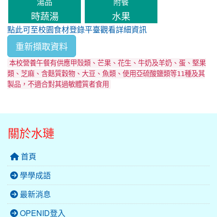
湯品
附餐
時蔬湯
水果
點此可至校園食材登錄平臺觀看詳細資訊
重新擷取資料
本校營養午餐有供應甲殼類、芒果、花生、牛奶及羊奶、蛋、堅果
類、芝麻、含麩質穀物、大豆、魚類、使用亞硫酸鹽類等11種及其
製品，不適合對其過敏體質者食用
關於水璉
首頁
學學成語
最新消息
OPENID登入