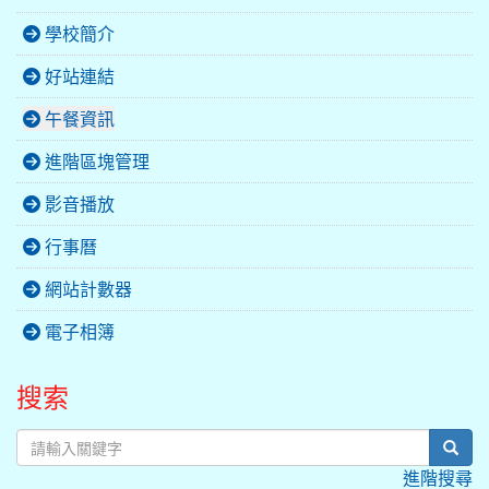
學校簡介
好站連結
午餐資訊
進階區塊管理
影音播放
行事曆
網站計數器
電子相簿
搜索
sear
進階搜尋