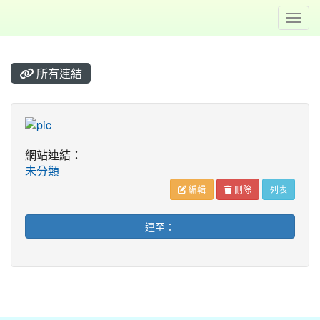
Toggl
所有連結
title:
網站連結：
未分類
編輯
刪除
列表
連至：