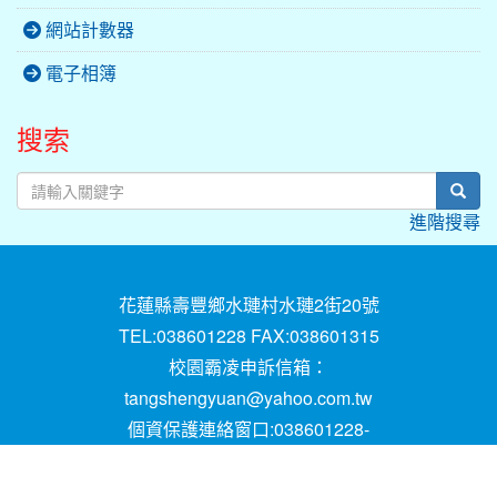
網站計數器
電子相簿
搜索
sear
進階搜尋
花蓮縣壽豐鄉水璉村水璉2街20號
TEL:038601228 FAX:038601315
校園霸凌申訴信箱：
tangshengyuan@yahoo.com.tw
個資保護連絡窗口:038601228-
16;mail:papen84101@yahoo.com.tw