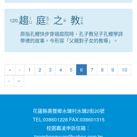
趨
庭
之
教
ㄊ
ㄐ
ㄑ
120.
ㄧ
ˊ
ㄓ
ㄧ
ㄩ
ㄥ
ㄠ
原指孔鯉快步穿過庭院時，孔子教兒子孔鯉學詩
學禮的故事。今形容「父親對子女的教導」。
第一頁
上一頁
(目前頁次)
«
‹
1
2
3
4
5
6
7
8
9
10
下一頁
最後頁
›
»
花蓮縣壽豐鄉水璉村水璉2街20號
TEL:038601228 FAX:038601315
校園霸凌申訴信箱：
tangshengyuan@yahoo.com.tw