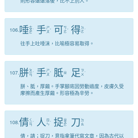
則形容遠遠落後，比不上別人。
唾
手
可
得
ㄊ
ㄕ
ㄎ
ㄉ
106.
ㄨ
ˋ
ˇ
ˇ
ˊ
ㄡ
ㄜ
ㄜ
ㄛ
往手上吐唾沫，比喻極容易取得。
胼
手
胝
足
ㄆ
ㄕ
ㄗ
107.
ㄧ
ˊ
ˇ
ㄓ
ˊ
ㄡ
ㄨ
ㄢ
胼、胝，厚繭。手掌腳底因勞動過度，皮膚久受
摩擦而產生厚繭。形容極為辛勞。
倩
人
捉
刀
ㄑ
ㄓ
ㄖ
ㄉ
108.
ㄧ
ˋ
ˊ
ㄨ
ㄣ
ㄠ
ㄢ
ㄛ
倩，請；捉刀，意指拿筆代寫文章，因為古代以