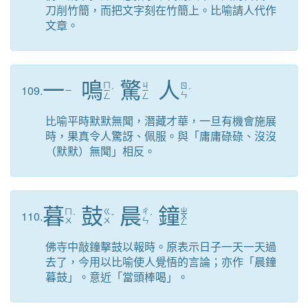
刀削竹簡，而把文字刻在竹簡上。比喻請人代作
文章。
一
鳴
驚
人
ㄇ
ㄐ
ㄖ
109.
ㄧ
ㄧ
ˊ
ㄧ
ˊ
ㄣ
ㄥ
ㄥ
比喻平時默默無聞，潛藏才華，一旦有機會施展
時，果真令人驚訝、佩服。與「庸庸碌碌、沒沒
（默默）無聞」相反。
暮
鼓
晨
鐘
ㄓ
ㄇ
ㄍ
ㄔ
110.
ˋ
ˇ
ˊ
ㄨ
ㄨ
ㄨ
ㄣ
ㄥ
佛寺中敲鐘擊鼓以報時。原表示日子一天一天過
去了，今用以比喻使人覺悟的言論；亦作「晨鐘
暮鼓」。意近「當頭棒喝」。