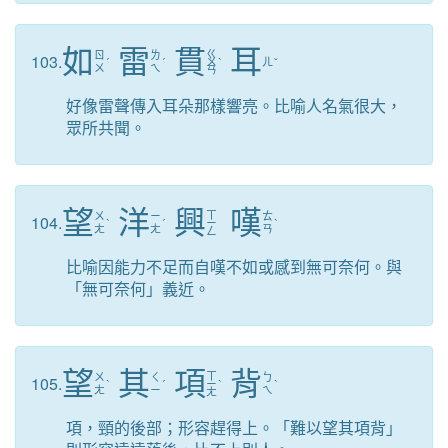
如
雷
貫
耳
ㄍ
ㄖ
ㄌ
103.
ˊ
ˊ
ㄨ
ˋ
ㄦ
ˇ
ㄨ
ㄟ
ㄢ
好像雷聲傳入耳朵那樣響亮。比喻人名氣很大，
眾所共聞。
望
洋
興
嘆
ㄒ
ㄨ
ㄧ
ㄊ
104.
ˋ
ˊ
ㄧ
ˋ
ㄤ
ㄤ
ㄢ
ㄥ
比喻因能力不足而自嘆不如或感到無可奈何。與
「無可奈何」義近。
望
其
項
背
ㄒ
ㄨ
ㄑ
ㄅ
105.
ˋ
ˊ
ㄧ
ˋ
ˋ
ㄤ
ㄧ
ㄟ
ㄤ
項，頸的後部；形容趕得上。「難以望其項背」