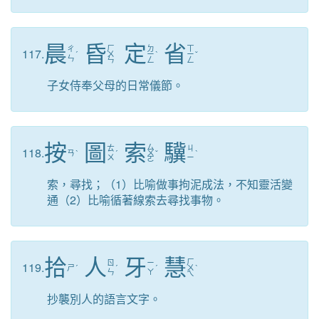
晨
昏
定
省
ㄏ
ㄉ
ㄒ
ㄔ
117.
ˊ
ㄨ
ㄧ
ˋ
ㄧ
ˇ
ㄣ
ㄣ
ㄥ
ㄥ
子女侍奉父母的日常儀節。
按
圖
索
驥
ㄙ
ㄊ
ㄐ
118.
ㄢ
ˋ
ˊ
ㄨ
ˇ
ˋ
ㄨ
ㄧ
ㄛ
索，尋找；（1）比喻做事拘泥成法，不知靈活變
通（2）比喻循著線索去尋找事物。
拾
人
牙
慧
ㄏ
ㄖ
ㄧ
119.
ㄕ
ˊ
ˊ
ˊ
ㄨ
ˋ
ㄣ
ㄚ
ㄟ
抄襲別人的語言文字。