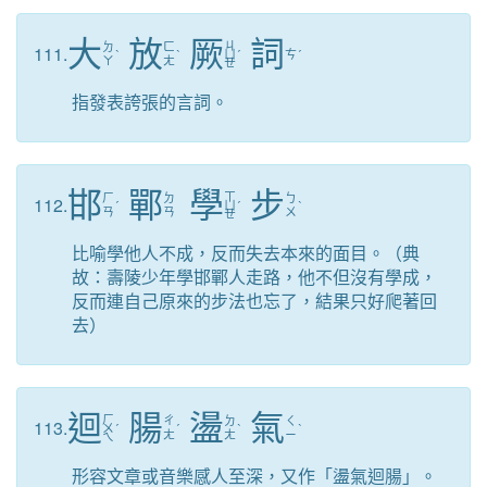
大
放
厥
詞
ㄐ
ㄉ
ㄈ
111.
ˋ
ˋ
ㄩ
ˊ
ㄘ
ˊ
ㄚ
ㄤ
ㄝ
指發表誇張的言詞。
邯
鄲
學
步
ㄒ
ㄏ
ㄉ
ㄅ
112.
ˊ
ㄩ
ˊ
ˋ
ㄢ
ㄢ
ㄨ
ㄝ
比喻學他人不成，反而失去本來的面目。（典
故：壽陵少年學邯鄲人走路，他不但沒有學成，
反而連自己原來的步法也忘了，結果只好爬著回
去）
迴
腸
盪
氣
ㄏ
ㄔ
ㄉ
ㄑ
113.
ㄨ
ˊ
ˊ
ˋ
ˋ
ㄤ
ㄤ
ㄧ
ㄟ
形容文章或音樂感人至深，又作「盪氣迴腸」。