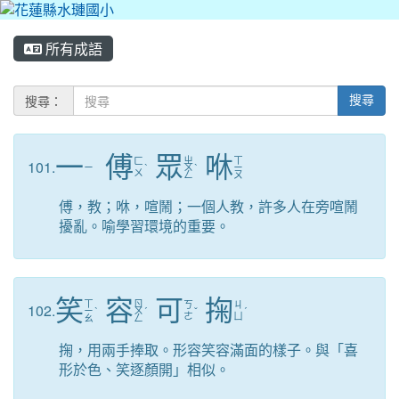
所有成語
搜尋：
搜尋
一
傅
眾
咻
ㄓ
ㄒ
ㄈ
101.
ㄧ
ˋ
ㄨ
ˋ
ㄧ
ㄨ
ㄥ
ㄡ
傅，教；咻，喧鬧；一個人教，許多人在旁喧鬧
擾亂。喻學習環境的重要。
笑
容
可
掬
ㄒ
ㄖ
ㄎ
ㄐ
102.
ㄧ
ˋ
ㄨ
ˊ
ˇ
ˊ
ㄜ
ㄩ
ㄠ
ㄥ
掬，用兩手捧取。形容笑容滿面的樣子。與「喜
形於色、笑逐顏開」相似。