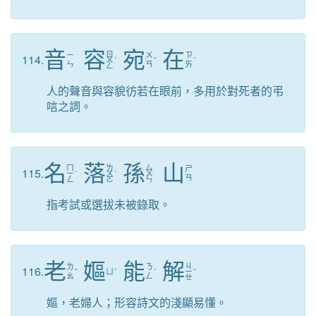
音
容
宛
在
ㄖ
ㄧ
ㄨ
ㄗ
114.
ㄨ
ˊ
ˇ
ˋ
ㄣ
ㄢ
ㄞ
ㄥ
人的聲音與容貌彷若在眼前，多用於對死者的弔
唁之詞。
名
落
孫
山
ㄇ
ㄌ
ㄙ
ㄕ
115.
ㄧ
ˊ
ㄨ
ˋ
ㄨ
ㄢ
ㄥ
ㄛ
ㄣ
指考試或選拔未被錄取。
老
嫗
能
解
ㄐ
ㄌ
ㄋ
116.
ˇ
ㄩ
ˋ
ˊ
ㄧ
ˇ
ㄠ
ㄥ
ㄝ
嫗，老婦人；形容詩文的淺顯易懂。